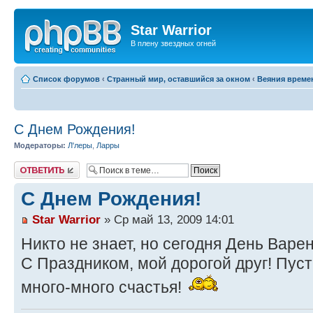
Star Warrior
В плену звездных огней
Список форумов
‹
Странный мир, оставшийся за окном
‹
Веяния време
С Днем Рождения!
Модераторы:
Л'леры
,
Ларры
Ответить
С Днем Рождения!
Star Warrior
» Ср май 13, 2009 14:01
Никто не знает, но сегодня День Варе
С Праздником, мой дорогой друг! Пуст
много-много счастья!