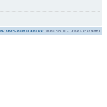
нда
•
Удалить cookies конференции
• Часовой пояс: UTC + 3 часа [ Летнее время ]