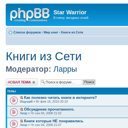
Star Warrior
В плену звездных огней
Список форумов
‹
Мир книг
‹
Книги из Сети
Книги из Сети
Модератор:
Ларры
Новая тема
ТЕМЫ
Как полезно читать книги в интернете?
Ищущий
» Вт фев 16, 2010 20:10
Обсуждение прочитанного.
Xeop
» Чт сен 04, 2008 21:02
Книги которые НЕ понравились
Xeop
» Чт сен 04, 2008 21:07