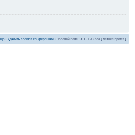
нда
•
Удалить cookies конференции
• Часовой пояс: UTC + 3 часа [ Летнее время ]