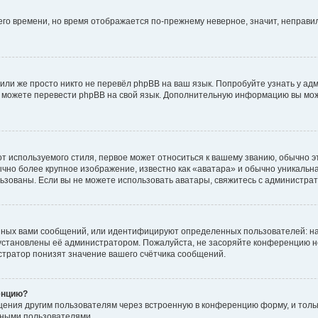
него времени, но время отображается по-прежнему неверное, значит, неправ
или же просто никто не перевёл phpBB на ваш язык. Попробуйте узнать у ад
ами можете перевести phpBB на свой язык. Дополнительную информацию вы мо
 используемого стиля, первое может относиться к вашему званию, обычно это
чно более крупное изображение, известно как «аватара» и обычно уникальна
пользованы. Если вы не можете использовать аватары, свяжитесь с администр
нных вами сообщений, или идентифицируют определенных пользователей: на
установлены её администратором. Пожалуйста, не засоряйте конференцию н
тратор понизят значение вашего счётчика сообщений.
енцию?
щения другим пользователям через встроенную в конференцию форму, и толь
мными пользователями.