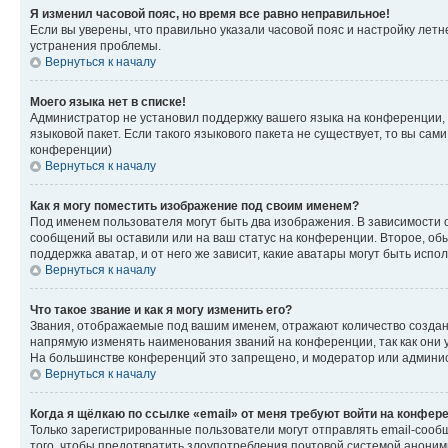
Я изменил часовой пояс, но время все равно неправильное!
Если вы уверены, что правильно указали часовой пояс и настройку лет
устранения проблемы.
Вернуться к началу
Моего языка нет в списке!
Администратор не установил поддержку вашего языка на конференции, 
языковой пакет. Если такого языкового пакета не существует, то вы с
конференции)
Вернуться к началу
Как я могу поместить изображение под своим именем?
Под именем пользователя могут быть два изображения. В зависимости от
сообщений вы оставили или на ваш статус на конференции. Второе, обы
поддержка аватар, и от него же зависит, какие аватары могут быть ис
Вернуться к началу
Что такое звание и как я могу изменить его?
Звания, отображаемые под вашим именем, отражают количество созда
напрямую изменять наименования званий на конференции, так как они 
На большинстве конференций это запрещено, и модератор или админис
Вернуться к началу
Когда я щёлкаю по ссылке «email» от меня требуют войти на конфер
Только зарегистрированные пользователи могут отправлять email-сооб
того, чтобы предотвратить злоупотребления почтовой системой анони