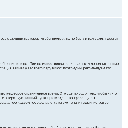
есь с администратором, чтобы проверить, не был ли вам закрыт доступ
сообщения или нет. Тем не менее, регистрация дает вам дополнительные
трация займёт у вас всего пару минут, поэтому мы рекомендуем это
ько некоторое ограниченное время. Это сделано для того, чтобы никто
ете выбрать указанный пункт при входе на конференцию. Не
одить при каждом посещении
отсутствует, значит администратор
орам, модераторам и самому себе. Для всех остальных вы будете