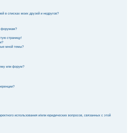
лей в списках моих друзей и недругов?
и форумам?
стую страницу!
и?
ные мной темы?
тему или форум?
ференции?
рректного использования и/или юридических вопросов, связанных с этой