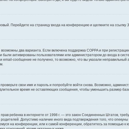
 новый. Перейдите на страницу входа на конференцию и щелкните на ссылку
З
о возможны два варианта. Если включена поддержка COPPA и при регистрации 
и были активированы пользователями или администратором до входа в систе
 email-сообщение не получено, то возможно, что вы указали неправильный а
м.
проверьте свои имя и пароль и попробуйте войти снова. Возможно, админист
длительное время не оставляющих сообщения, чтобы уменьшить размер базы
тных прав ребенка в интернете от 1998 г. — это закон Соединенных Штатов, т
е родителей. Допустимо наличие иного вида подтверждения того, что опек
ющемуся на конференции, или к самой конференции, обратитесь за помощью к 
ких отношений, кроме указанных ниже.