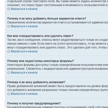
отдельной строке текстового поля. Вы также можете задать количество
означает, что опрос будет постоянным) и возможность пользователей и
Вернуться к началу
Почему я не могу добавить больше вариантов ответа?
Ограничение количества вариантов ответа устанавливается администр
Вернуться к началу
Как мне отредактировать или удалить опрос?
Так же, как и сообщения, опросы могут редактироваться только их соз
связан именно с ним. Если никто не успел проголосовать, то вы можете
могут отредактировать или удалить опрос. Это сделано для того, чтобы
Вернуться к началу
Почему мне недоступны некоторые форумы?
Некоторые форумы доступны только определённым пользователям или г
разрешение. Свяжитесь с модератором или администратором конферен
Вернуться к началу
Почему я не могу добавлять вложения?
Право добавления вложений может быть предоставлено на уровне фору
что добавлять вложения разрешено только членам определённых групп.
Вернуться к началу
Почему я получил предупреждение?
На каждой конференции администраторы устанавливают свой собственн