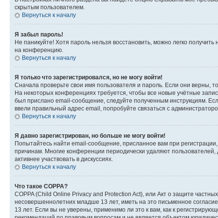
скрытым пользователем.
Вернуться к началу
Я забыл пароль!
Не паникуйте! Хотя пароль нельзя восстановить, можно легко получить
на конференцию.
Вернуться к началу
Я только что зарегистрировался, но не могу войти!
Сначала проверьте свои имя пользователя и пароль. Если они верны, т
На некоторых конференциях требуется, чтобы все новые учётные запис
был прислано email-сообщение, следуйте полученным инструкциям. Если
ввели правильный адрес email, попробуйте связаться с администраторо
Вернуться к началу
Я давно зарегистрирован, но больше не могу войти!
Попытайтесь найти email-сообщение, присланное вам при регистрации, 
причинам. Многие конференции периодически удаляют пользователей, 
активнее участвовать в дискуссиях.
Вернуться к началу
Что такое COPPA?
COPPA (Child Online Privacy and Protection Act), или Акт о защите час
несовершеннолетних младше 13 лет, иметь на это письменное согласи
13 лет. Если вы не уверены, применимо ли это к вам, как к регистриру
рекомендаций по правовым вопросам и не является объектом юридичес