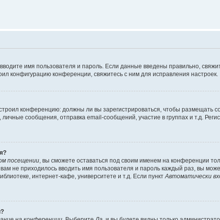
 вводите имя пользователя и пароль. Если данные введены правильно, свяжит
оил конфигурацию конференции, свяжитесь с ним для исправления настроек.
 настроил конференцию: должны ли вы зарегистрироваться, чтобы размещать 
ичные сообщения, отправка email-сообщений, участие в группах и т.д. Регис
я?
ом посещении
, вы сможете оставаться под своим именем на конференции тол
ы вам не приходилось вводить имя пользователя и пароль каждый раз, вы мож
блиотеке, интернет-кафе, университете и т.д. Если пункт
Автоматически вх
й?
ание на конференции
. Выберите
Да
, и вы будете видны только администрат