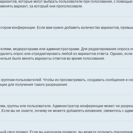
 вариантов, которые могут выбрать пользователи при голосовании, с помощью
зменять вариант, за который они проголосовали.
атором конференции. Если вам нужно добавить количество вариантов, превы
дателями, модераторами или администраторами. Для редактирования опроса п
 удалить опрос или отредактировать любой из вариантов ответа. Однако, есл
 нельзя было менять варианты ответов во время голосования.
руппам пользователей. Чтобы их просматривать, создавать сообщения и со
ции для получения такого разрешения.
ма, группы или пользователя. Администратор конференции может не разре
 Если вы не знаете, почему не можете добавлять вложения, свяжитесь с ад
ый свод правил. Если вы нарушили правило, вы можете получить предупреж