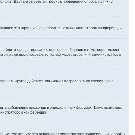
 опции «Вариантов ответа», период проведения опроса в днях (0
шающее это ограничение, свяжитесь с администратором конференции.
ерейдите к редактированию первого сообщения в теме; опрос всегда
и кто-то уже проголосовал, то только модераторы или администраторы
вершать другие действия, вам может потребоваться специальное
шить добавление вложений в определенных форумах. Также возможно,
министратором конференции.
дение. Учтите, что это решение администратора конференции, и phpBB