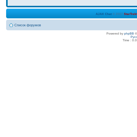
Вт авг 10, 2010 18:36
AJAX Chat
© 2007
StarTre
здравствуйте
Список форумов
Пн авг 09, 2010 16:25
Powered by
phpBB
©
Рус
Time : 0.0
Попробуй) Если это поможет)
Сб авг 07, 2010 0:31
Надо обновить движок, что ли.....
Сб авг 07, 2010 0:31
Ничего не понимаю
Сб авг 07, 2010 0:30
Местами )))
Пт авг 06, 2010 21:19
Кажется нет)