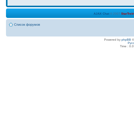
Вт авг 10, 2010 18:36
AJAX Chat
© 2007
StarTre
здравствуйте
Список форумов
Пн авг 09, 2010 16:25
Powered by
phpBB
©
Попробуй) Если это поможет)
Рус
Time : 0.0
Сб авг 07, 2010 0:31
Надо обновить движок, что ли.....
Сб авг 07, 2010 0:31
Ничего не понимаю
Сб авг 07, 2010 0:30
Местами )))
Пт авг 06, 2010 21:19
Кажется нет)